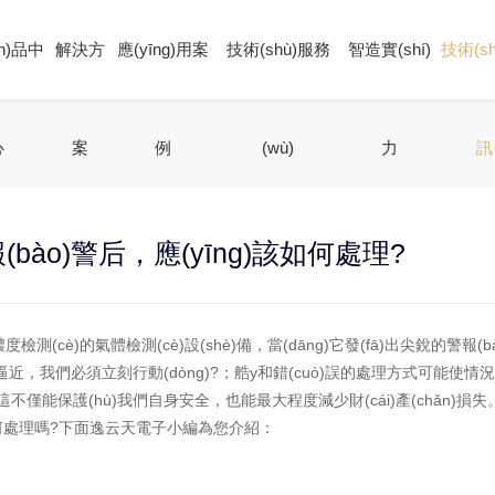
ǎn)品中
解決方
應(yīng)用案
技術(shù)服務
智造實(shí)
技術(s
心
案
例
(wù)
力
訊
報(bào)警后，應(yīng)該如何處理?
cè)的氣體檢測(cè)設(shè)備，當(dāng)它發(fā)出尖銳的警報(bà
在逼近，我們必須立刻行動(dòng)?；艁y和錯(cuò)誤的處理方式可能使情
要，這不僅能保護(hù)我們自身安全，也能最大程度減少財(cái)產(chǎn)損失
)該如何處理嗎?下面逸云天電子小編為您介紹：