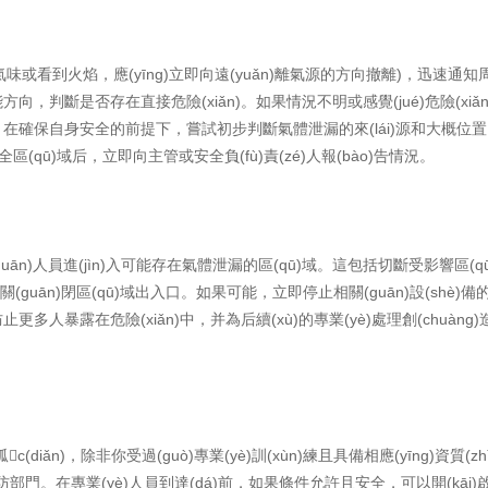
到火焰，應(yīng)立即向遠(yuǎn)離氣源的方向撤離)，迅速通知
，判斷是否存在直接危險(xiǎn)。如果情況不明或感覺(jué)危險(xiǎn)
shí)，在確保自身安全的前提下，嘗試初步判斷氣體泄漏的來(lái)源和大概位置
(qū)域后，立即向主管或安全負(fù)責(zé)人報(bào)告情況。
uān)人員進(jìn)入可能存在氣體泄漏的區(qū)域。這包括切斷受影響區(q
(guān)閉區(qū)域出入口。如果可能，立即停止相關(guān)設(shè)備
更多人暴露在危險(xiǎn)中，并為后續(xù)的專業(yè)處理創(chuàng)
iǎn)，除非你受過(guò)專業(yè)訓(xùn)練且具備相應(yīng)資質(zhì)
或消防部門。在專業(yè)人員到達(dá)前，如果條件允許且安全，可以開(kāi)