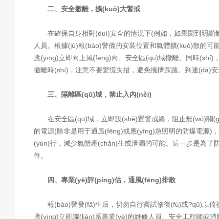
二、安全撤離，擴(kuò)大警戒
在確保自身相對(duì)安全的情況下(例如，如果聞到明顯氣味或看
人員。根據(jù)報(bào)警儀的安裝位置和氣體擴(kuò)散的可能方向
應(yīng)立即向上風(fēng)向、安全區(qū)域撤離。同時(
撤離時(shí)，注意不要驚慌失措，避免擁擠踩踏。到達(dá)安全區
三、隔離區(qū)域，禁止入內(nèi)
在安全區(qū)域，立即設(shè)置警戒線，阻止無(wú)關(g
的電源(除非是用于通風(fēng)或應(yīng)急照明的防爆電源)，關
(yùn)行，減少氣體產(chǎn)生或泄漏的可能。這一步是為了防止
件。
四、專業(yè)評(píng)估，通風(fēng)排散
報(bào)警發(fā)生后，切勿自行嘗試修復(fù)或?qū)ふ倚孤c(d
應(yīng)立即聯(lián)系專業(yè)的維修人員、安全工程師