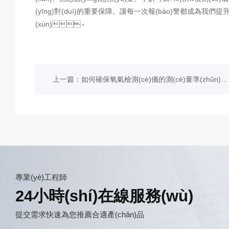
(yīng)對(duì)的重要保障。讓每一次報(bào)警都成為我們提
(xùn)。
上一篇：
如何確保氧氣檢測(cè)儀的測(cè)量準(zhǔn)確性?
專業(yè)工程師
24小時(shí)在線服務(wù)
提交需求快速為您推薦合適產(chǎn)品