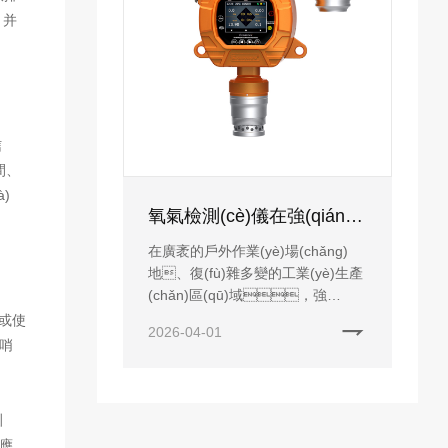
，并
信
、
à)
氧氣檢測(cè)儀在強(qiáng)風(fēng)環(huán)境下如何穩(wěn)定檢測(cè)?
在廣袤的戶外作業(yè)場(chǎng)
地、復(fù)雜多變的工業(yè)生產
(chǎn)區(qū)域，強
(qiáng)風(fēng)常常不期而至。
)或使

2026-04-01
它呼嘯而過(guò)，帶著強(qiáng)大
“哨
的力量，不僅改變了周圍
的氣流環(huán)境，更給氧氣檢測
(cè)...
訓
著應