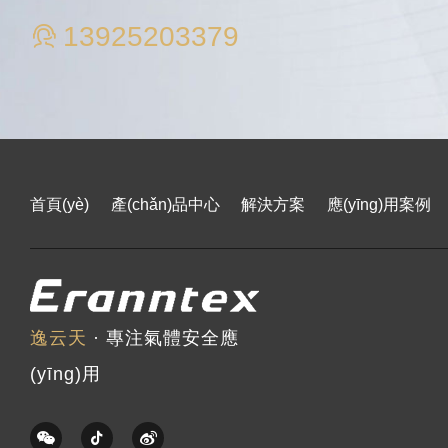
13925203379

首頁(yè)
產(chǎn)品中心
解決方案
應(yīng)用案例
逸云天
· 專注氣體安全應
(yīng)用


