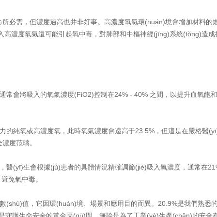
需，但濃度過高也并非好事。高濃度氧氣環(huán)境會增加材料的
氧氣還可能引起氧中毒，對肺部和中樞神經(jīng)系統(tǒng)造成
的氧氣濃度(FiO2)控制在24% - 40% 之間，以提升血氧飽
高濃度氧，此時氧氣濃度會遠高于23.5%，但這是在嚴格醫(yī
安全濃度范疇。
會根據(jù)患者的具體情況精確調節(jié)吸入氧濃度，通常在21
避免氧中毒。
，它因環(huán)境、場景和應用目的而異。20.9%是我們熟悉
.5%則是守護生命安全的黃金區(qū)間。無論是為了工業(yè)生產(chǎn)的安全