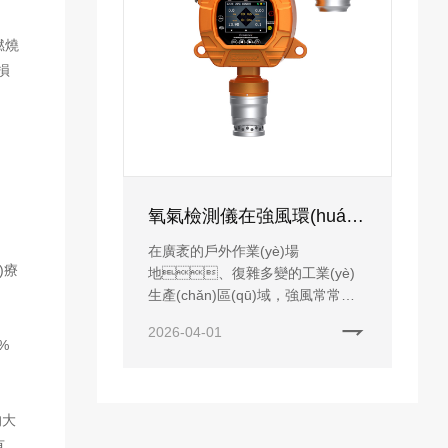
燃燒
損
和
氧氣檢測儀在強風環(huán)境下如何穩(wěn)定檢測?
在廣袤的戶外作業(yè)場
)療
地、復雜多變的工業(yè)
生產(chǎn)區(qū)域，強風常常不
期而至。它呼嘯而過，帶

2026-04-01
著強大的力量，不僅改變了
%
周圍的氣流環(huán)
境，更給氧氣檢測...
的大
有