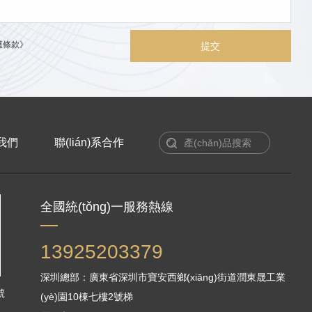
護條款》
我們
聯(lián)系合作
全國統(tǒng)一服務熱線
13925203379
深圳總部：廣東省深圳市寶安西鄉(xiāng)街道潤東晟工業
號
(yè)園10棟七樓2號梯