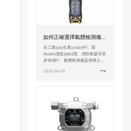
如何正確選擇氣體檢測儀的報警方式?
在工業(yè)生產(chǎn)、環
(huán)境監(jiān)測、消防救援等眾
多領域，氣體檢測儀是保障人員
安全與生產(chǎn)正常進行的關鍵

2026-04-09
設備。它能夠實時監(jiān)測環
(huán)境中特定氣體的濃
度，當...