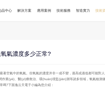
n)品中心
解決方案
應用案例
技術服務
智造實力
技術
氧氣濃度多少正常?
空氣中的氧氣。但氧氣的濃度并非一成不變，過高或過低都可能對人
業(yè)、醫(yī)療救治、環(huán)境監(jiān)測等諸多領域，氧氣檢測
常嗎?下面逸云天電子小編為您介紹：