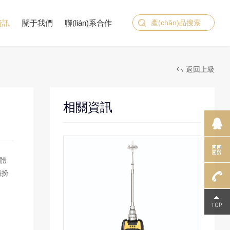
資訊
關于我們
聯(lián)系合作
返回上級

相關資訊
體
儀扮
139252