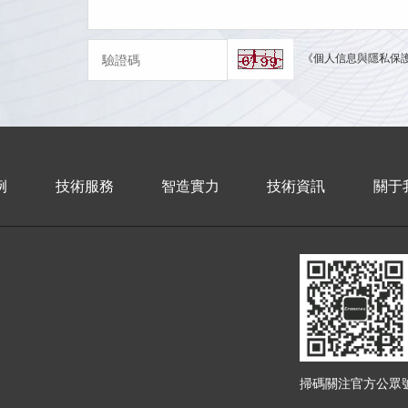
《個人信息與隱私保
例
技術服務
智造實力
技術資訊
關于
掃碼關注官方公眾