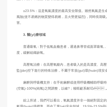
≤23.5%：這是氧氣濃度的最高安全限值。雖然氧氣是生命所必
風險(使不易燃的物質變得易燃，且火勢更猛烈)，同時長期吸入高濃度
害。
3. 醫(yī)療領域
普通吸氧：對于低氧血癥患者，通過鼻導管或面罩吸氧，通常會將吸入
度，緩解組織缺氧。
高壓氧治療：在高壓氧艙內，患者吸入的是高濃度、高壓力的純氧或
監(jiān)控下進行的特殊治療，不屬于常規(guī)環(huán)境
麻醉與呼吸機支持：在手術麻醉或使用呼吸機輔助呼吸時，醫(yī)生
(空氣)-100%(純氧)之間調整，以確?；颊哐鹾系耐瑫r，
綜上所述，我們可以看出，氧氣濃度并非一個絕對固定的數(shù)值
氣環(huán)境標準，而在工業(yè)安全領域，19.5%-23