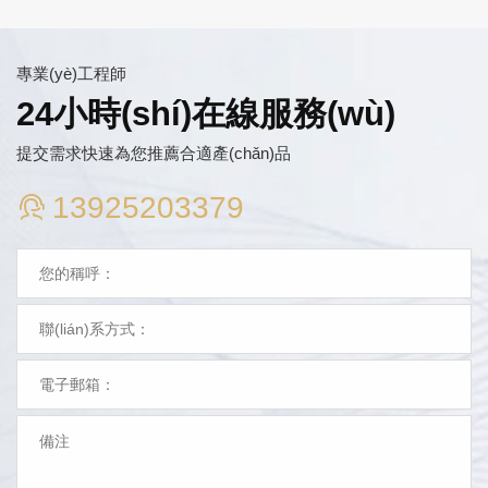
(dá)到危險(xiǎn)閾值，...
專業(yè)工程師
24小時(shí)在線服務(wù)
提交需求快速為您推薦合適產(chǎn)品
13925203379
