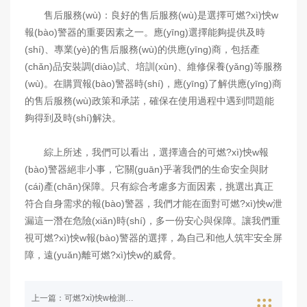
售后服務(wù)：良好的售后服務(wù)是選擇可燃?xì)怏w
報(bào)警器的重要因素之一。應(yīng)選擇能夠提供及時
(shí)、專業(yè)的售后服務(wù)的供應(yīng)商，包括產
(chǎn)品安裝調(diào)試、培訓(xùn)、維修保養(yǎng)等服務
(wù)。在購買報(bào)警器時(shí)，應(yīng)了解供應(yīng)商
的售后服務(wù)政策和承諾，確保在使用過程中遇到問題能
夠得到及時(shí)解決。
綜上所述，我們可以看出，選擇適合的可燃?xì)怏w報
(bào)警器絕非小事，它關(guān)乎著我們的生命安全與財
(cái)產(chǎn)保障。只有綜合考慮多方面因素，挑選出真正
符合自身需求的報(bào)警器，我們才能在面對可燃?xì)怏w泄
漏這一潛在危險(xiǎn)時(shí)，多一份安心與保障。讓我們重
視可燃?xì)怏w報(bào)警器的選擇，為自己和他人筑牢安全屏
障，遠(yuǎn)離可燃?xì)怏w的威脅。
上一篇：
可燃?xì)怏w檢測儀的壽命是多久?
