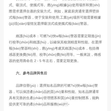
式、吸頂式、便攜式等。應(yīng)根據(jù)使用場所和實(shí)
際需求選擇合適的安裝方式。例如，家庭廚房通常選擇壁掛
式報(bào)警器，便于安裝和使用;工業(yè)場所可能需要根據
(jù)現(xiàn)場情況選擇吸頂式或便攜式報(bào)警器。
維護(hù)成本：可燃?xì)怏w報(bào)警器需要定期進(jìn)
行校準(zhǔn)和維護(hù)，以確保其檢測精度和性能。在選擇
報(bào)警器時(shí)，應(yīng)考慮其維護(hù)成本，包括傳
感器更換費(fèi)用、校準(zhǔn)費(fèi)用等。一般來說，傳感
器的使用壽命在 2 - 5 年左右，需要定期更換。
六、參考品牌與售后
品牌信譽(yù)：選擇知名品牌的可燃?xì)怏w報(bào)警
器，可以保證產(chǎn)品的質(zhì)量和性能。知名品牌通常
具有完善的生產(chǎn)管理體系和質(zhì)量控制體系，能夠
提供更可靠的產(chǎn)品和服務(wù)。