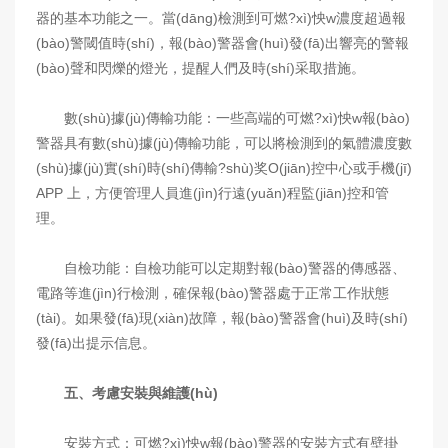
器的基本功能之一。當(dāng)檢測到可燃?xì)怏w濃度超過報
(bào)警閾值時(shí)，報(bào)警器會(huì)發(fā)出響亮的警報
(bào)聲和閃爍的燈光，提醒人們及時(shí)采取措施。
數(shù)據(jù)傳輸功能：一些高端的可燃?xì)怏w報(bào)
警器具有數(shù)據(jù)傳輸功能，可以將檢測到的氣體濃度數
(shù)據(jù)實(shí)時(shí)傳輸?shù)奖O(jiān)控中心或手機(jī)
APP 上，方便管理人員進(jìn)行遠(yuǎn)程監(jiān)控和管
理。
自檢功能：自檢功能可以定期對報(bào)警器的傳感器、
電路等進(jìn)行檢測，確保報(bào)警器處于正常工作狀態
(tài)。如果發(fā)現(xiàn)故障，報(bào)警器會(huì)及時(shí)
發(fā)出提示信息。
五、考慮安裝與維護(hù)
安裝方式：可燃?xì)怏w報(bào)警器的安裝方式有壁掛